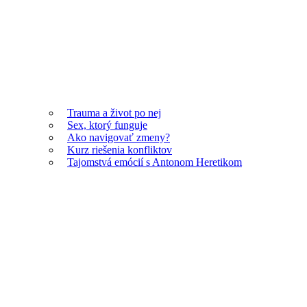
Trauma a život po nej
Sex, ktorý funguje
Ako navigovať zmeny?
Kurz riešenia konfliktov
Tajomstvá emócií s Antonom Heretikom