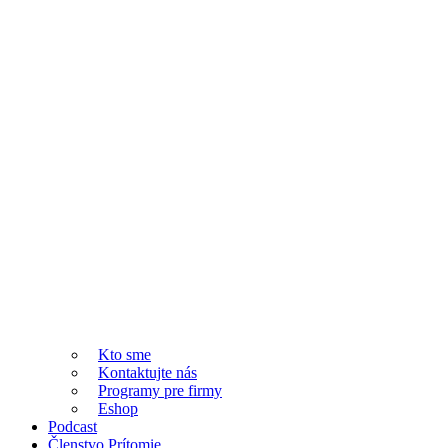
Kto sme
Kontaktujte nás
Programy pre firmy
Eshop
Podcast
Členstvo Prítomie