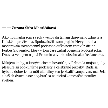
Zuzana Šifra Matuščáková
Ako novinárka som sa roky venovala témam duševného zdravia a
ľudského prežívania. S
poluzaložila som projekt Nevyhorení a
moderovala rovnomenný podcast o duševnom zdraví z dielne
Forbes Slovensko, ktorý
v tom čase získal ocenenie Podcast roka
.
Dnes sa venujem najmä Prítomiu a tvorbe obsahu ako freelancerka.
Milujem knihy, o ktorých chcem hovoriť aj v Prítomí a mojou guilty
pleasure sú popkultúrne podcasty a celebritné pikošky. Rada sa
hýbem, dobre jem a môj ultimálny sen je zbaliť campervan, manžela
a našich dvoch psov a vybrať sa na niekoľkomesačné potulky
svetom.