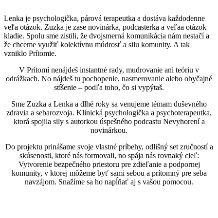
Lenka je psychologička, párová terapeutka a dostáva každodenne
veľa otázok. Zuzka je zase novinárka, podcasterka a veľaa otázok
kladie. Spolu sme zistili, že dvojsmerná komunikácia nám nestačí a
že chceme využiť kolektívnu múdrosť a silu komunity. A tak
vzniklo Prítomie.
V Prítomí nenájdeš instantné rady, mudrovanie ani teóriu v
odrážkach. No nájdeš tu pochopenie, nasmerovanie alebo obyčajné
stíšenie
–
podľa toho, čo si vypýtaš.
Sme Zuzka a Lenka a dlhé roky sa venujeme témam duševného
zdravia a sebarozvoja. Klinická psychologička a psychoterapeutka,
ktorá spojila sily s autorkou úspešného podcastu Nevyhorení a
novinárkou.
Do projektu prinášame svoje vlastné príbehy, odlišný set zručností a
skúsenosti, ktoré nás formovali, no spája nás rovnaký cieľ:
Vytvorenie bezpečného priestoru pre zdieľanie a podpornej
komunity, v ktorej môžeme byť sami sebou a prítomný pre seba
navzájom. Snažíme sa ho napĺňať aj s vašou pomocou.