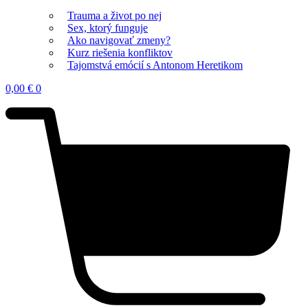
Trauma a život po nej
Sex, ktorý funguje
Ako navigovať zmeny?
Kurz riešenia konfliktov
Tajomstvá emócií s Antonom Heretikom
0,00
€
0