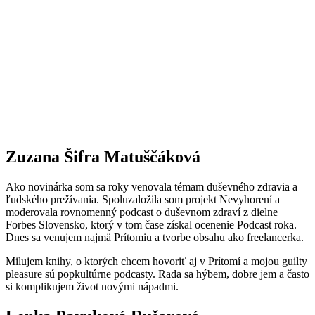
Zuzana Šifra Matuščáková
Ako novinárka som sa roky venovala témam duševného zdravia a
ľudského prežívania. Spoluzaložila som projekt Nevyhorení a
moderovala rovnomenný podcast o duševnom zdraví z dielne
Forbes Slovensko, ktorý v tom čase získal ocenenie Podcast roka.
Dnes sa venujem najmä Prítomiu a tvorbe obsahu ako freelancerka.
Milujem knihy, o ktorých chcem hovoriť aj v Prítomí a mojou guilty
pleasure sú popkultúrne podcasty. Rada sa hýbem, dobre jem a často
si komplikujem život novými nápadmi.