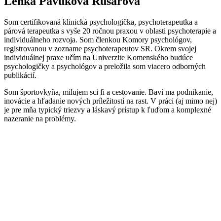
Lenka Pavuková Rušarová
Som certifikovaná klinická psychologička, psychoterapeutka a
párová terapeutka s vyše 20 ročnou praxou v oblasti psychoterapie a
individuálneho rozvoja. Som členkou Komory psychológov,
registrovanou v zozname psychoterapeutov SR. Okrem svojej
individuálnej praxe učím na Univerzite Komenského budúce
psychologičky a psychológov a preložila som viacero odborných
publikácií.
Som športovkyňa, milujem sci fi a cestovanie. Baví ma podnikanie,
inovácie a hľadanie nových príležitostí na rast. V práci (aj mimo nej)
je pre mňa typický triezvy a láskavý prístup k ľuďom a komplexné
nazeranie na problémy.