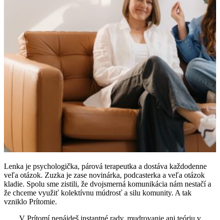
Lenka je psychologička, párová terapeutka a dostáva každodenne
veľa otázok. Zuzka je zase novinárka, podcasterka a veľa otázok
kladie. Spolu sme zistili, že dvojsmerná komunikácia nám nestačí a
že chceme využiť kolektívnu múdrosť a silu komunity. A tak
vzniklo Prítomie.
V Prítomí nenájdeš instantné rady, mudrovanie ani teóriu v