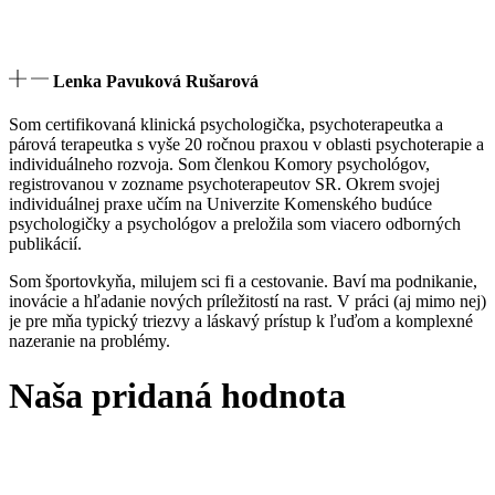
Lenka Pavuková Rušarová
Som certifikovaná klinická psychologička, psychoterapeutka a
párová terapeutka s vyše 20 ročnou praxou v oblasti psychoterapie a
individuálneho rozvoja. Som členkou Komory psychológov,
registrovanou v zozname psychoterapeutov SR. Okrem svojej
individuálnej praxe učím na Univerzite Komenského budúce
psychologičky a psychológov a preložila som viacero odborných
publikácií.
Som športovkyňa, milujem sci fi a cestovanie. Baví ma podnikanie,
inovácie a hľadanie nových príležitostí na rast. V práci (aj mimo nej)
je pre mňa typický triezvy a láskavý prístup k ľuďom a komplexné
nazeranie na problémy.
Naša pridaná hodnota